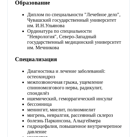
Образование
Диплом по специальности "Лечебное дело",
Чувашский государственный университет
им. И.Н.Ульянова
Ординатура по специальности
"Неврология", Северо-Западный
государственный медицинский университет
им. Мечникова
Специализация
Диагностика и лечение заболеваний:
остеохондроз
межпозвоночная грыжа, ущемление
спинномозгового нерва, радикулит,
спондилёз
ишемический, геморрагический инсульт
бессонница
менингит, миелит, полиомиелит
мигрень, невралгия, рассеянный склероз
болезнь Паркинсона, Альцгеймера
гидроцефалия, повышенное внутричерепное
давление