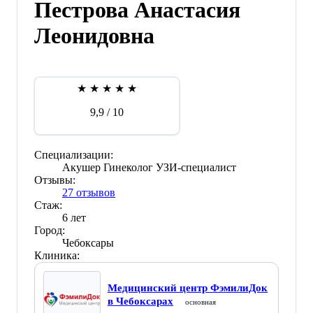
Пестрова Анастасия
Леонидовна
★
★
★
★
★
9,9
/ 10
Специализации:
Акушер
Гинеколог
УЗИ-специалист
Отзывы:
27 отзывов
Стаж:
6 лет
Город:
Чебоксары
Клиника:
Медицинский центр ФэмилиДок
в Чебоксарах
основная