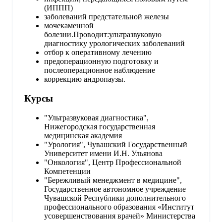
(ИППП)
заболеваний предстательной железы
мочекаменной
болезни.Проводит:ультразвуковую
диагностику урологических заболеваний
отбор к оперативному лечению
предоперационную подготовку и
послеоперационное наблюдение
коррекцию андропаузы.
Курсы
"Ультразвуковая диагностика",
Нижегородская государственная
медицинская академия
"Урология", Чу­ваш­ский Го­сударс­твен­ный
Уни­вер­си­тет име­ни И.Н. Уль­яно­ва
"Онкология", Центр Профессиональной
Компетенции
"Бережливый менеджмент в медицине",
Государственное автономное учреждение
Чувашской Республики дополнительного
профессионального образования «Институт
усовершенствования врачей» Министерства