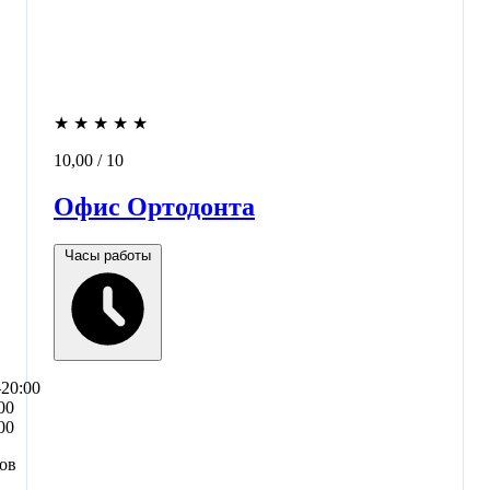
★
★
★
★
★
10,00
/ 10
Офис Ортодонта
Часы работы
–20:00
00
00
сов