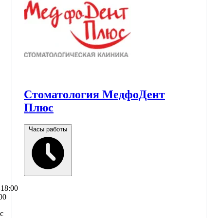
Стоматология МедфоДент
Плюс
Часы работы
–18:00
00
с