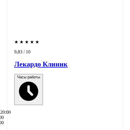
★
★
★
★
★
9,83
/ 10
Лекардо Клиник
Часы работы
–20:00
00
00