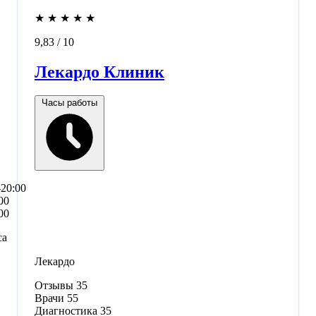
★
★
★
★
★
9,83
/ 10
Лекардо Клиник
Часы работы
–20:00
00
00
са
Лекардо
Отзывы
35
Врачи
55
Диагностика
35